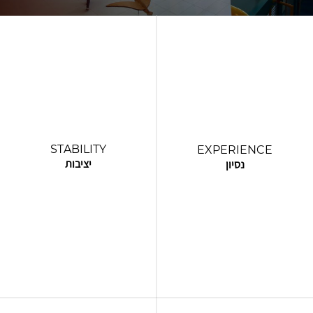
STABILITY
EXPERIENCE
יציבות
נסיון
ההיסטוריה העשירה שלנו, מהווה בסיס
עם בסיס איתן שנבנה מאז שנת
איתן שמייצג יציבות לאורך כל שנות
1997, חברת ROM מביאה עימה
הפעילות. בשוק רווי עשייה ותהפוכות,
שפע של ידע ומומחיות בענף לכל
ROM הייתה ועודנה חברה יציבה
פרויקט שאנו מבצעים. צוות העובדים
ואמינה המבטיחה לייצר פרויקט
המנוסה שלנו חידד את כישוריו לאורך
מוצלח. המחויבות הבלתי מעורערת
השנים, ומצליח לייצר אמנות יוצאת
שלנו לאמינות קנתה לנו מוניטין מוצק
דופן וביצוע ללא רבב.
בענף, מה שהופך אותנו לבחירה
המהימנה ביותר עבור לקוחות
המחפשים איכות ומומחיות בתחום.