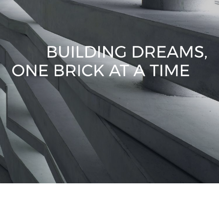
לאורך
כל
הדרך
ולבנות
איתם
מערכות
ארוכות
טווח
המבוססות
על
אמון,
הקשבה
וכבוד
הדדי