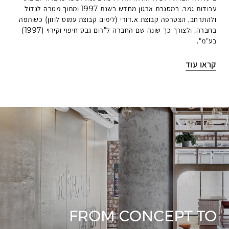
עבודות גמר. במסגרת ארגון מחדש בשנת 1997 ומתוך מטרה לגדול
ולהתרחב, הצטרפה קבוצת א.דורי (לימים קבוצת עמוס לוזון) כשותפה
בחברה, ולצורך כך שונה שם החברה ל"רום גבס חיפוי וקירוי (1997)
בע"מ".
קראו עוד
קראו
עוד
על
הייחודיות
של
ROM
נעוצה
בשילוב
המיוחד
בין
המורשת
המרשימה
של
החברה