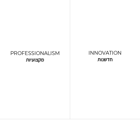
INNOVATION
PROFESSIONALISM
חדשנות
מקצועיות
אנו משלבים את הניסיון הרב שלנו עם
ברום, המקצועיות טבועה עמוק ב-
רדיפה בלתי פוסקת אחר חדשנות
DNA שלנו, צוות העובדים המסור
בביצוע, פריצת גבולות, הכנסת
שלנו מדגים מקצועיות בלתי מתפשרת
טכניקות מתקדמות ושימוש באמצעים
בכל היבט של עבודתנו, ומבטיח
הכי חדשניים. המסירות שלנו לחקור
הקפדה על תשומת לב לפרטים
רעיונות חדשים וטכנולוגיות מתקדמות,
הקטנים ושירות לקוחות יוצא דופן. מה
מבטיחה שאנו נספק תוצאות יוצאות
שהופך אותנו לבחירה המועדפת עבור
דופן המגדירות מחדש סטנדרטים
לקוחות המחפשים חוויה אחרת, חווית
בענף הבניה.
ROM.