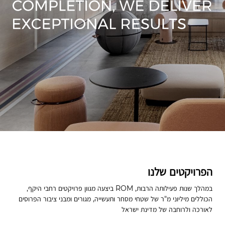
והניסיון
הרב
שצברה
לצד
הסתכלות
קדימה
ורצון
להתחדשות
הפרויקטים שלנו
במהלך שנות פעילותה הרבות, ROM ביצעה מגוון פרויקטים רחבי היקף,
הכוללים מיליוני מ"ר של שטחי מסחר ותעשייה, מגורים ומבני ציבור הפרוסים
לאורכה ולרוחבה של מדינת ישראל