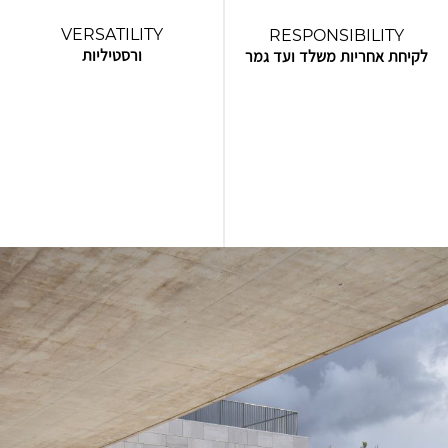
VERSATILITY
RESPONSIBILITY
ורסטיליות
לקיחת אחריות משלד ועד גמר
בין אם מדובר בפרויקטים מסחריים,
מהשלד ועד לנגיעות האחרונות,
תעשייתיים, או פרוייקטי מגורים,
ROM לוקחת אחריות מלאה על כל
המומחיות הרחבה והמגוונת שלנו
היבטיו של הפרויקט. הצוות שלנו מטפל
מאפשרת לנו להתמודד עם אתגרים
בכל שלבי הבנייה במחויבות בלתי
ומשימות שונות, תוך מתן תוצאות
מתפשרת, ומבטיח ששותפינו יוכלו
יוצאות דופן העונות על החזון והצרכים
לסמוך עלינו שנספק מוצר מוגמר
הייחודיים של לקוחותינו.
באיכות גבוהה. אנו כמובן ממשיכים
ללוות את לקוחותינו גם לאחר מסירת
הפרויקט.