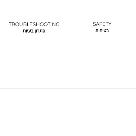
SAFETY
TROUBLESHOOTING
בטיחות
פתרון בעיות
בטיחות בעבודה היא בראש סדר
פתרון בעיות נמצא בליבת העשייה
העדיפויות שלנו. חברת רום חרטה על
שלנו. צוות העובדים המיומנים שלנו
דגלה את המחויבות הבלתי מתפשרת
מצטיין בזיהוי האתגרים מבעוד מועד,
להבטחת סביבת עבודה בטוחה
בפיתוח פתרונות חדשניים ויעילים
לעובדיה ולשותפיה. אנו שואפים תמיד
וביישום בצורה חלקה כדי להבטיח את
להשתפר, להתחזק ולסגל הרגלים
התקדמות הפרויקט ואת מסירתו בזמן.
נכונים ובטוחים יותר.