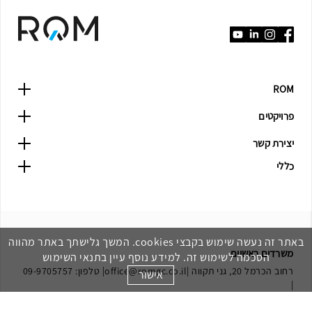
ROM
פרויקטים
יצירת קשר
כללי
באתר זה נעשה שימוש בקבצי cookies. המשך גלישתך באתר מהווה
משרדים ראשיים
הסכמה לשימוש זה. למידע נוסף עיין בתנאי השימוש
רחוב הכרמל 20, גני תקווה |
office@romgc.co.il
| טלפון:
09-9705757
אישור
|
פקס: 09-9705758